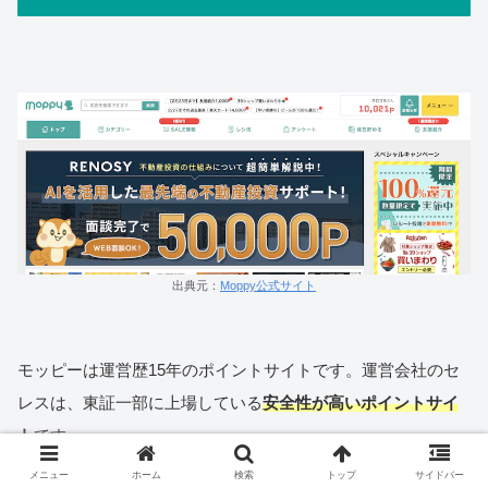
出典元：
Moppy公式サイト
モッピーは運営歴15年のポイントサイトです。運営会社のセ
レスは、東証一部に上場している
安全性が高いポイントサイ
ト
です。
メニュー
ホーム
検索
トップ
サイドバー