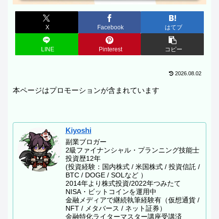
X
Facebook
はてブ
LINE
Pinterest
コピー
2026.08.02
本ページはプロモーションが含まれています
Kiyoshi
副業ブロガー
2級ファイナンシャル・プランニング技能士
投資歴12年
(投資経験：国内株式 / 米国株式 / 投資信託 /
BTC / DOGE / SOLなど ）
2014年より株式投資/2022年つみたて
NISA・ビットコインを運用中
金融メディアで継続執筆経験有（仮想通貨 /
NFT / メタバース / ネット証券）
金融特化ライターマスター講座受講済