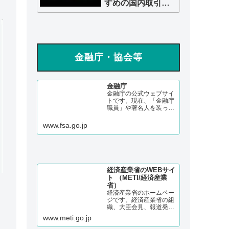
すめの国内取引所
も紹介【500円から
OK】
金融庁・協会等
金融庁
金融庁の公式ウェブサイ
トです。現在、「金融庁
職員」や著名人を装った
詐欺等が多発していま
す。くれぐれもご注意く
www.fsa.go.jp
ださい。金融庁の組織、
報道発表、政策・審議会
等、所管法令等に関する
情報、広報誌「アクセス
FSA」などを掲載してい
ます。
経済産業省のWEBサイ
ト （METI/経済産業
省）
経済産業省のホームペー
ジです。経済産業省の組
織、大臣会見、報道発
表、政策、審議会・研究
www.meti.go.jp
会、所管法令、予算・税
制、統計、申請手続きな