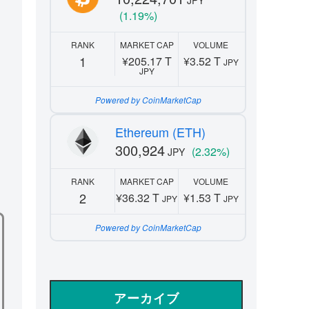
(1.19%)
RANK
MARKET CAP
VOLUME
1
¥205.17 T
¥3.52 T
JPY
JPY
Powered by CoinMarketCap
Ethereum (ETH)
300,924
(2.32%)
JPY
RANK
MARKET CAP
VOLUME
2
¥36.32 T
¥1.53 T
JPY
JPY
Powered by CoinMarketCap
アーカイブ