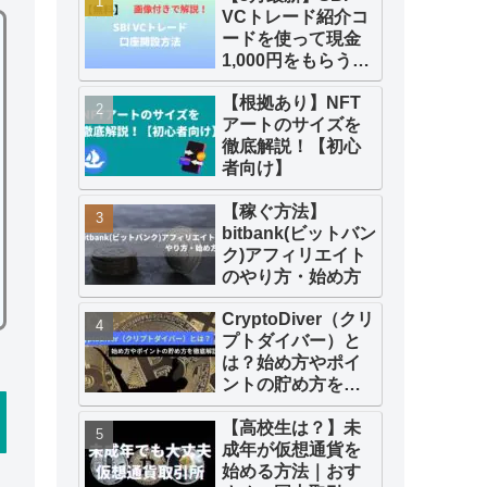
VCトレード紹介コ
ードを使って現金
1,000円をもらう方
法
【根拠あり】NFT
アートのサイズを
徹底解説！【初心
者向け】
【稼ぐ方法】
bitbank(ビットバン
ク)アフィリエイト
のやり方・始め方
CryptoDiver（クリ
プトダイバー）と
は？始め方やポイ
ントの貯め方を画
像付きで徹底解
【高校生は？】未
説！
成年が仮想通貨を
始める方法｜おす