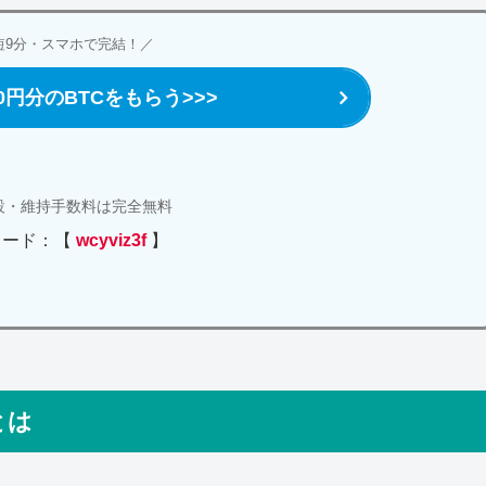
短9分・スマホで完結！
／
00円分のBTCをもらう>>>
設・維持手数料は完全無料
コード：【
wcyviz3f
】
とは