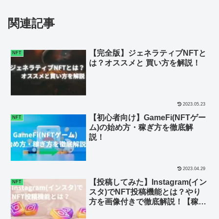
関連記事
【完全版】ジェネラティブNFTと
NFT
は？オススメと 買い方を解説！
2023.05.23
【初心者向け】GameFi(NFTゲー
NFT
ム)の始め方・稼ぎ方を徹底解
説！
2023.04.29
【投稿してみた】Instagram(イン
NFT
スタ)でNFT投稿機能とは？やり
方を画像付きで徹底解説！【稼げ
る理由とは】